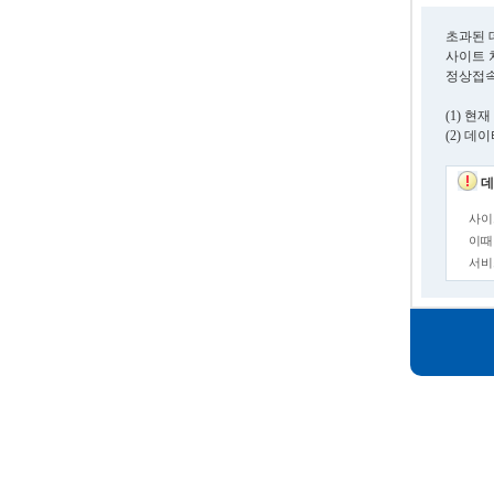
초과된 
사이트 
정상접속
(1) 
(2) 
데
사이
이때
서비