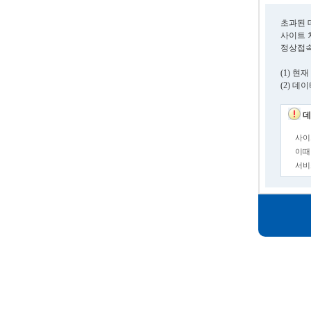
초과된 
사이트 
정상접속
(1) 
(2) 
데
사이
이때
서비